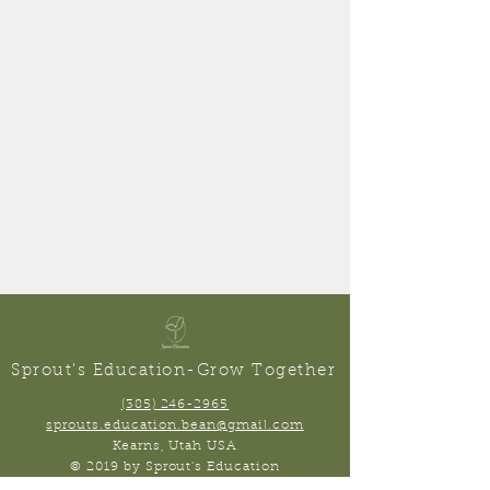
Sprout's Education-Grow Together
(385) 246-2965
sprouts.education.bean@gmail.com
Kearns, Utah USA
© 2019 by Sprout's Education